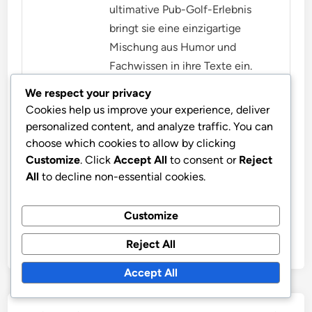
ultimative Pub-Golf-Erlebnis
bringt sie eine einzigartige
Mischung aus Humor und
Fachwissen in ihre Texte ein.
Wenn sie nicht gerade ihren
We respect your privacy
nächsten Artikel verfasst, findet
Cookies help us improve your experience, deliver
man sie beim Erkunden lokaler
personalized content, and analyze traffic. You can
Pubs und beim Perfektionieren
choose which cookies to allow by clicking
Customize
. Click
Accept All
to consent or
Reject
ihres Schwungs.
All
to decline non-essential cookies.
More by Fiona Ashford
Customize
Reject All
Accept All