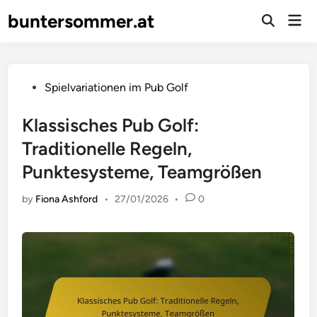
Skip
buntersommer.at
Mai
to
Open
Men
Search
content
Posted
Spielvariationen im Pub Golf
in
Klassisches Pub Golf:
Traditionelle Regeln,
Punktesysteme, Teamgrößen
by
Fiona Ashford
•
27/01/2026
•
0