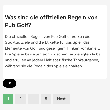
,
o
s
U
l
i
p
f
k
Was sind die offiziellen Regeln von
d
H
o
Pub Golf?
a
e
f
t
r
a
e
Die offiziellen Regeln von Pub Golf umreißen die
a
k
s
Struktur, Ziele und die Etikette für das Spiel, das
u
t
Elemente von Golf und geselligem Trinken kombiniert.
s
o
Die Spieler bewegen sich zwischen festgelegten Pubs
f
r
und erfüllen an jedem Halt spezifische Trinkaufgaben,
o
e
während sie die Regeln des Spiels einhalten.
r
n
d
,
e
S
▾
r
i
u
c
n
Posts
h
1
2
…
5
Next
g
pagination
e
e
r