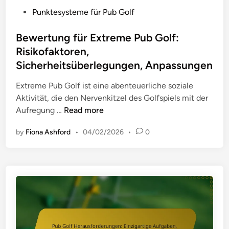
e
u
k
P
Punktesysteme für Pub Golf
r
n
o
o
l
g
l
s
Bewertung für Extreme Pub Golf:
e
i
l
t
g
Risikofaktoren,
m
e
e
u
Sicherheitsüberlegungen, Anpassungen
P
d
n
u
i
Extreme Pub Golf ist eine abenteuerliche soziale
g
b
n
Aktivität, die den Nervenkitzel des Golfspiels mit der
e
G
B
Aufregung …
Read more
n
o
e
,
l
by
Fiona Ashford
•
04/02/2026
•
0
w
S
f
e
p
:
r
i
M
t
e
o
u
l
b
n
v
i
g
o
l
f
r
e