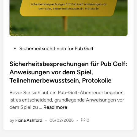
b
-
G
o
l
f
:
P
Sicherheitsrichtlinien für Pub Golf
K
o
o
s
Sicherheitsbesprechungen für Pub Golf:
s
t
Anweisungen vor dem Spiel,
t
e
Teilnehmerbewusstsein, Protokolle
ü
d
m
i
Bevor Sie sich auf ein Pub-Golf-Abenteuer begeben,
r
n
ist es entscheidend, grundlegende Anweisungen vor
i
S
dem Spiel zu …
Read more
c
i
h
by
Fiona Ashford
•
06/02/2026
•
0
c
t
h
l
e