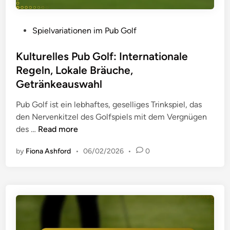
P
l
r
r
n
t
o
P
Spielvariationen im Pub Golf
e
u
t
o
h
n
o
s
Kulturelles Pub Golf: Internationale
m
g
k
t
Regeln, Lokale Bräuche,
e
i
o
e
Getränkeauswahl
r
m
l
d
b
P
l
i
Pub Golf ist ein lebhaftes, geselliges Trinkspiel, das
e
u
e
n
den Nervenkitzel des Golfspiels mit dem Vergnügen
w
b
,
K
des …
Read more
u
G
S
u
s
o
by
Fiona Ashford
•
06/02/2026
•
0
c
l
s
l
h
t
t
f
n
u
s
:
e
r
e
P
l
e
i
e
l
l
n
r
e
l