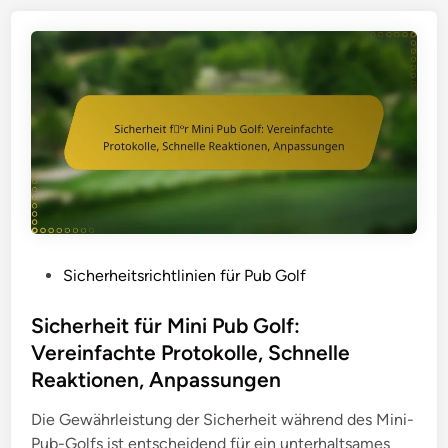
i
r
n
h
i
e
e
i
n
t
,
s
G
b
e
e
t
s
r
p
ä
r
n
P
Sicherheitsrichtlinien für Pub Golf
e
k
o
c
e
s
Sicherheit für Mini Pub Golf:
h
v
t
Vereinfachte Protokolle, Schnelle
u
a
e
Reaktionen, Anpassungen
n
r
d
g
i
i
Die Gewährleistung der Sicherheit während des Mini-
e
a
n
Pub-Golfs ist entscheidend für ein unterhaltsames