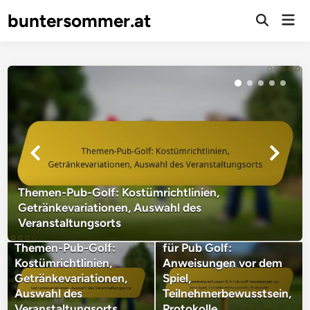
Skip
buntersommer.at
Mai
to
Open
Men
Search
content
Themen-Pub-Golf: Kostümrichtlinien,
Getränkevariationen, Auswahl des
Veranstaltungsorts
Sicherheitsbesprechungen
Themen-Pub-Golf:
für Pub Golf:
Kostümrichtlinien,
Anweisungen vor dem
Getränkevariationen,
Spiel,
Auswahl des
Teilnehmerbewusstsein,
Veranstaltungsorts
Protokolle