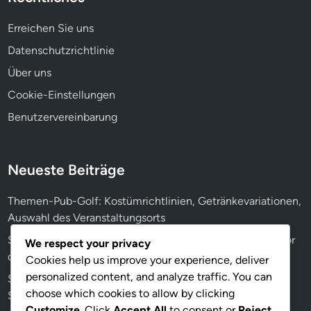
r
i
Erreichen Sie uns
a
Datenschutzrichtlinie
t
i
Über uns
o
Cookie-Einstellungen
n
Benutzervereinbarung
e
n
,
Neueste Beiträge
W
e
Themen-Pub-Golf: Kostümrichtlinien, Getränkevariationen,
t
Auswahl des Veranstaltungsorts
t
b
Sicherheitsbesprechungen für Pub Golf: Anweisungen vor
We respect your privacy
e
dem Spiel, Teilnehmerbewusstsein, Protokolle
Cookies help us improve your experience, deliver
w
personalized content, and analyze traffic. You can
Sicherheit für Mini Pub Golf: Vereinfachte Protokolle,
e
choose which cookies to allow by clicking
Schnelle Reaktionen, Anpassungen
r
Customize
. Click
Accept All
to consent or
Reject