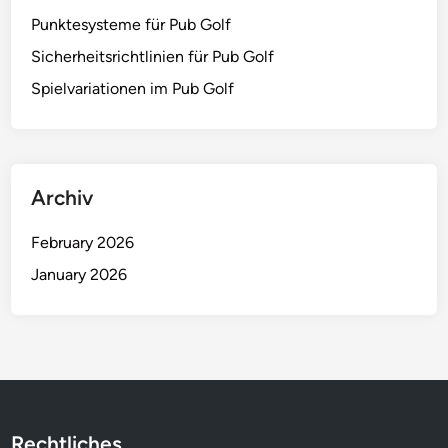
A
b
Punktesysteme für Pub Golf
n
e
p
Sicherheitsrichtlinien für Pub Golf
n
a
Spielvariationen im Pub Golf
,
s
P
s
u
u
n
n
k
Archiv
g
t
e
e
February 2026
n
s
January 2026
y
s
t
e
m
v
a
Rechtliches