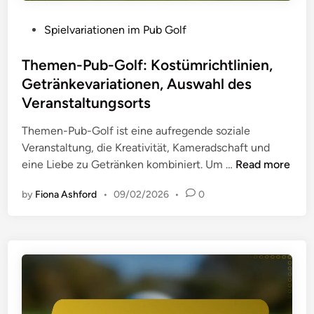
P
Spielvariationen im Pub Golf
o
s
Themen-Pub-Golf: Kostümrichtlinien,
t
Getränkevariationen, Auswahl des
e
Veranstaltungsorts
d
i
Themen-Pub-Golf ist eine aufregende soziale
n
Veranstaltung, die Kreativität, Kameradschaft und
T
eine Liebe zu Getränken kombiniert. Um …
Read more
h
by
Fiona Ashford
•
09/02/2026
•
0
e
m
e
n
-
P
u