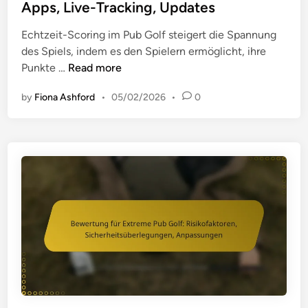
t
ä
Apps, Live-Tracking, Updates
d
w
e
l
o
a
Echtzeit-Scoring im Pub Golf steigert die Spannung
d
l
r
h
des Spiels, indem es den Spielern ermöglicht, ihre
i
e
t
l
E
Punkte …
Read more
n
n
t
c
,
i
by
Fiona Ashford
•
05/02/2026
•
0
h
M
p
t
e
p
z
l
s
e
d
,
i
u
W
t
n
e
-
g
t
B
,
t
e
P
e
w
r
r
e
o
ü
r
t
b
t
o