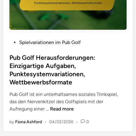
ü
b
A
r
e
p
E
r
p
x
e
s
t
i
,
r
t
L
P
Spielvariationen im Pub Golf
e
u
i
o
m
n
v
s
Pub Golf Herausforderungen:
e
g
e
t
Einzigartige Aufgaben,
P
-
e
Punktesystemvariationen,
u
T
d
Wettbewerbsformate
b
r
i
G
a
n
Pub Golf ist ein unterhaltsames soziales Trinkspiel,
o
c
das den Nervenkitzel des Golfspiels mit der
l
k
P
Aufregung einer …
Read more
f
i
u
:
n
by
Fiona Ashford
•
04/02/2026
•
0
b
R
g
G
i