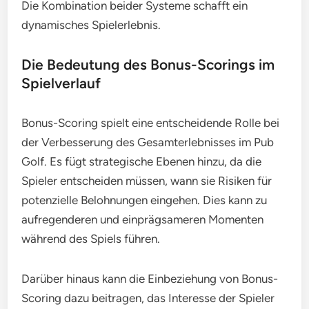
Die Kombination beider Systeme schafft ein
dynamisches Spielerlebnis.
Die Bedeutung des Bonus-Scorings im
Spielverlauf
Bonus-Scoring spielt eine entscheidende Rolle bei
der Verbesserung des Gesamterlebnisses im Pub
Golf. Es fügt strategische Ebenen hinzu, da die
Spieler entscheiden müssen, wann sie Risiken für
potenzielle Belohnungen eingehen. Dies kann zu
aufregenderen und einprägsameren Momenten
während des Spiels führen.
Darüber hinaus kann die Einbeziehung von Bonus-
Scoring dazu beitragen, das Interesse der Spieler