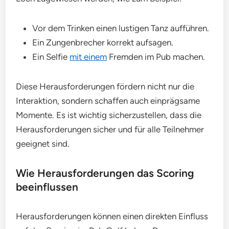
Vor dem Trinken einen lustigen Tanz aufführen.
Ein Zungenbrecher korrekt aufsagen.
Ein Selfie
mit einem
Fremden im Pub machen.
Diese Herausforderungen fördern nicht nur die
Interaktion, sondern schaffen auch einprägsame
Momente. Es ist wichtig sicherzustellen, dass die
Herausforderungen sicher und für alle Teilnehmer
geeignet sind.
Wie Herausforderungen das Scoring
beeinflussen
Herausforderungen können einen direkten Einfluss