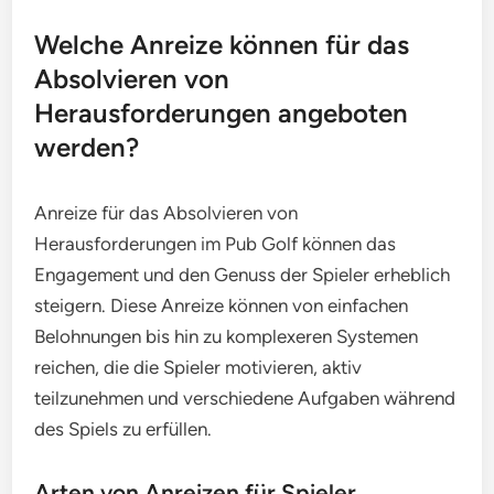
Welche Anreize können für das
Absolvieren von
Herausforderungen angeboten
werden?
Anreize für das Absolvieren von
Herausforderungen im Pub Golf können das
Engagement und den Genuss der Spieler erheblich
steigern. Diese Anreize können von einfachen
Belohnungen bis hin zu komplexeren Systemen
reichen, die die Spieler motivieren, aktiv
teilzunehmen und verschiedene Aufgaben während
des Spiels zu erfüllen.
Arten von Anreizen für Spieler