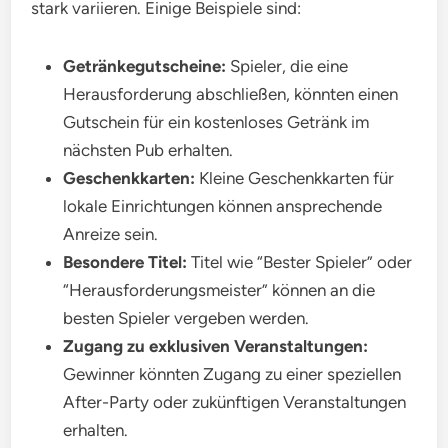
stark variieren. Einige Beispiele sind:
Getränkegutscheine:
Spieler, die eine
Herausforderung abschließen, könnten einen
Gutschein für ein kostenloses Getränk im
nächsten Pub erhalten.
Geschenkkarten:
Kleine Geschenkkarten für
lokale Einrichtungen können ansprechende
Anreize sein.
Besondere Titel:
Titel wie “Bester Spieler” oder
“Herausforderungsmeister” können an die
besten Spieler vergeben werden.
Zugang zu exklusiven Veranstaltungen:
Gewinner könnten Zugang zu einer speziellen
After-Party oder zukünftigen Veranstaltungen
erhalten.