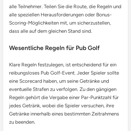
alle Teilnehmer. Teilen Sie die Route, die Regeln und
alle speziellen Herausforderungen oder Bonus-
Scoring-Möglichkeiten mit, um sicherzustellen,
dass alle auf dem gleichen Stand sind.
Wesentliche Regeln für Pub Golf
Klare Regeln festzulegen, ist entscheidend für ein
reibungsloses Pub Golf-Event. Jeder Spieler sollte
eine Scorecard haben, um seine Getränke und
eventuelle Strafen zu verfolgen. Zu den gängigen
Regeln gehört die Vergabe einer Par-Punktzahl für
jedes Getränk, wobei die Spieler versuchen, ihre
Getränke innerhalb eines bestimmten Zeitrahmens
zu beenden.