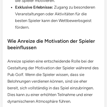
die Spieler motivieren.
Exklusive Erlebnisse:
Zugang zu besonderen
Veranstaltungen oder Aktivitäten für die
besten Spieler kann den Wettbewerbsgeist
fördern.
Wie Anreize die Motivation der Spieler
beeinflussen
Anreize spielen eine entscheidende Rolle bei der
Gestaltung der Motivation der Spieler während des
Pub Golf. Wenn die Spieler wissen, dass sie
Belohnungen verdienen können, sind sie eher
bereit, sich vollständig in das Spiel einzubringen.
Dies kann zu einer erhöhten Teilnahme und einer
dynamischeren Atmosphäre führen.