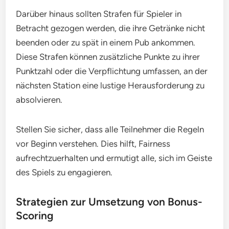
Darüber hinaus sollten Strafen für Spieler in
Betracht gezogen werden, die ihre Getränke nicht
beenden oder zu spät in einem Pub ankommen.
Diese Strafen können zusätzliche Punkte zu ihrer
Punktzahl oder die Verpflichtung umfassen, an der
nächsten Station eine lustige Herausforderung zu
absolvieren.
Stellen Sie sicher, dass alle Teilnehmer die Regeln
vor Beginn verstehen. Dies hilft, Fairness
aufrechtzuerhalten und ermutigt alle, sich im Geiste
des Spiels zu engagieren.
Strategien zur Umsetzung von Bonus-
Scoring