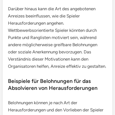
Darüber hinaus kann die Art des angebotenen
Anreizes beeinflussen, wie die Spieler
Herausforderungen angehen.
Wettbewerbsorientierte Spieler könnten durch
Punkte und Ranglisten motiviert sein, während
andere möglicherweise greifbare Belohnungen
oder soziale Anerkennung bevorzugen. Das
Verständnis dieser Motivationen kann den
Organisatoren helfen, Anreize effektiv zu gestalten.
Beispiele für Belohnungen für das
Absolvieren von Herausforderungen
Belohnungen können je nach Art der
Herausforderungen und den Vorlieben der Spieler