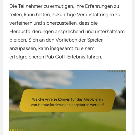
Die Teilnehmer zu ermutigen, ihre Erfahrungen zu
teilen, kann helfen, zukünftige Veranstaltungen zu
verfeinern und sicherzustellen, dass die
Herausforderungen ansprechend und unterhaltsam
bleiben. Sich an den Vorlieben der Spieler
anzupassen, kann insgesamt zu einem
erfolgreicheren Pub Golf-Erlebnis führen.