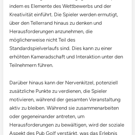
indem es Elemente des Wettbewerbs und der
Kreativität einführt. Die Spieler werden ermutigt,
über den Tellerrand hinaus zu denken und
Herausforderungen anzunehmen, die
möglicherweise nicht Teil des
Standardspielverlaufs sind. Dies kann zu einer
erhöhten Kameradschaft und Interaktion unter den
Teilnehmern führen.
Darüber hinaus kann der Nervenkitzel, potenziell
zusätzliche Punkte zu verdienen, die Spieler
motivieren, während der gesamten Veranstaltung
aktiv zu bleiben. Während sie zusammenarbeiten
oder gegeneinander antreten, um
Herausforderungen zu bewältigen, wird der soziale
Aspekt des Pub Golf verstärkt, was das Erlebnis