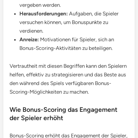
vergeben werden.
Herausforderungen:
Aufgaben, die Spieler
versuchen können, um Bonuspunkte zu
verdienen.
Anreize:
Motivationen für Spieler, sich an
Bonus-Scoring-Aktivitäten zu beteiligen.
Vertrautheit mit diesen Begriffen kann den Spielern
helfen, effektiv zu strategisieren und das Beste aus
den während des Spiels verfügbaren Bonus-
Scoring-Möglichkeiten zu machen.
Wie Bonus-Scoring das Engagement
der Spieler erhöht
Bonus-Scoring erhöht das Engagement der Spieler,